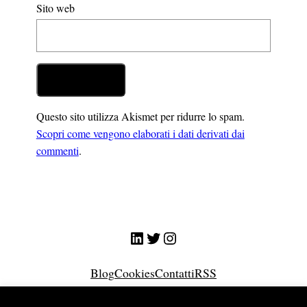
Sito web
Questo sito utilizza Akismet per ridurre lo spam.
Scopri come vengono elaborati i dati derivati dai
commenti
.
LinkedIn
Twitter
Instagram
Blog
Cookies
Contatti
RSS
© Giuliano Nicolini 2026