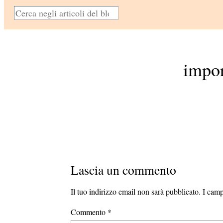
C
e
r
c
impor
a
Lascia un commento
Il tuo indirizzo email non sarà pubblicato.
I camp
Commento
*