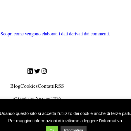
.
Scopri come vengono elaborati i dati derivati dai commenti
.
LinkedIn
Twitter
Instagram
Blog
Cookies
Contatti
RSS
© Giuliano Nicolini 2026
Usando questo sito si accetta l'utilizzo dei cookie anche di terze parti
Per maggiori informazioni vi invitiamo a leggere l'informativa.
Informativa
OK