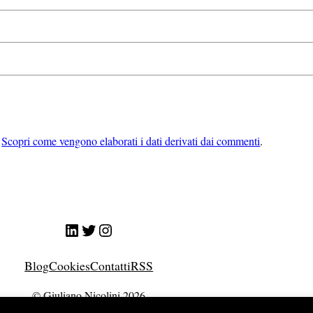
.
Scopri come vengono elaborati i dati derivati dai commenti
.
LinkedIn
Twitter
Instagram
Blog
Cookies
Contatti
RSS
© Giuliano Nicolini 2026