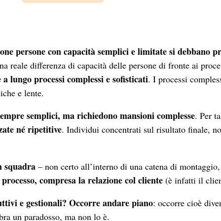
ne persone con capacità semplici e limitate si debbano pro
una reale differenza di capacità delle persone di fronte ai proce
 a lungo processi complessi e sofisticati
. I processi comples
iche e lente.
 sempre semplici, ma richiedono mansioni complesse
. Per t
ate né ripetitive
. Individui concentrati sul risultato finale, 
n squadra
– non certo all’interno di una catena di montaggio
 processo, compresa la relazione col cliente
(è infatti il cl
ttivi e gestionali? Occorre andare piano
: occorre cioè dive
bra un paradosso, ma non lo è.