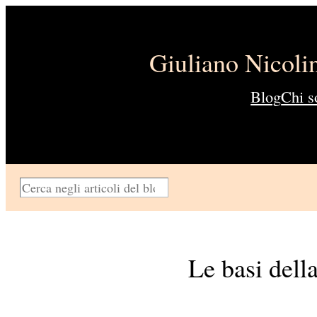
Vai
al
Giuliano Nicol
contenuto
Blog
Chi s
C
e
r
c
Le basi dell
a