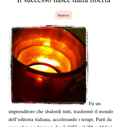
a
Imprese
Fu un
imprenditore che sbalordì tutti, trasformò il mondo
dell’editoria italiana, accelerando i tempi. Partì da
zero ed in pochi mesi, fra il 1957 e il ’58 pubblicò