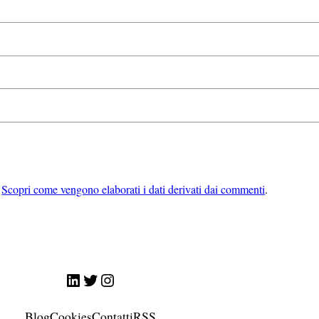
.
Scopri come vengono elaborati i dati derivati dai commenti
.
LinkedIn
Twitter
Instagram
Blog
Cookies
Contatti
RSS