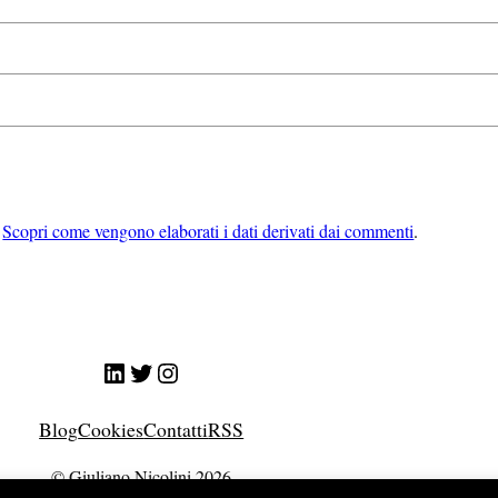
.
Scopri come vengono elaborati i dati derivati dai commenti
.
LinkedIn
Twitter
Instagram
Blog
Cookies
Contatti
RSS
© Giuliano Nicolini 2026