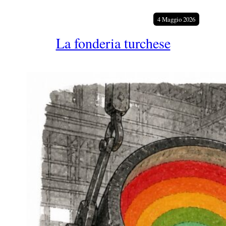
a
4 Maggio 2026
La fonderia turchese