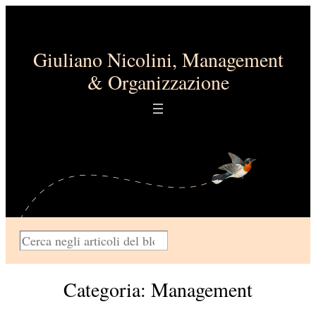
Vai
al
contenuto
Giuliano Nicolini, Management
& Organizzazione
C
e
r
Categoria:
Management
c