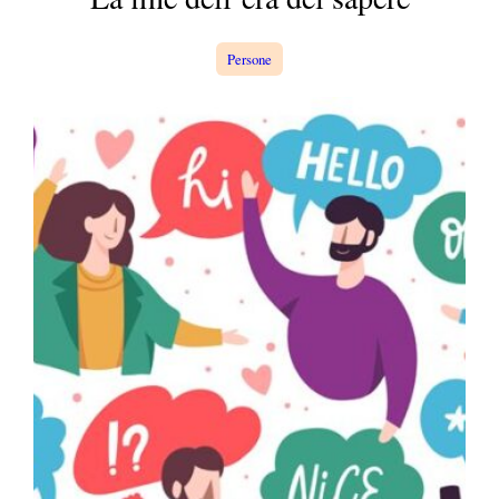
a
Persone