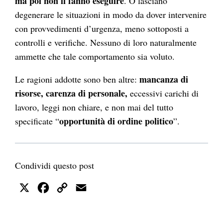
ma poi non li fanno eseguire
. O lasciano
degenerare le situazioni in modo da dover intervenire
con provvedimenti d’urgenza, meno sottoposti a
controlli e verifiche. Nessuno di loro naturalmente
ammette che tale comportamento sia voluto.
mancanza di
Le ragioni addotte sono ben altre:
risorse, carenza di personale,
eccessivi carichi di
lavoro, leggi non chiare, e non mai del tutto
opportunità di ordine politico
specificate “
”.
Condividi questo post
X
Facebook
Copy
Email
Link