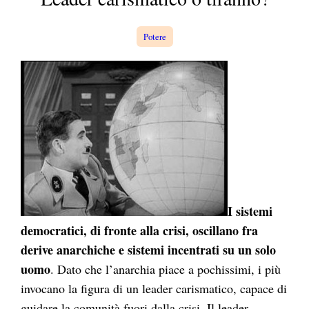
a
Potere
I sistemi
democratici, di fronte alla crisi, oscillano fra
derive anarchiche e sistemi incentrati su un solo
uomo
. Dato che l’anarchia piace a pochissimi, i più
invocano la figura di un leader carismatico, capace di
guidare la comunità fuori dalla crisi. Il leader