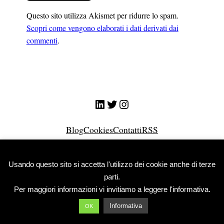
Questo sito utilizza Akismet per ridurre lo spam.
Scopri come vengono elaborati i dati derivati dai
commenti
.
LinkedIn
Twitter
Instagram
Blog
Cookies
Contatti
RSS
© Giuliano Nicolini 2026
Usando questo sito si accetta l'utilizzo dei cookie anche di terze
parti.
Per maggiori informazioni vi invitiamo a leggere l'informativa.
Informativa
OK