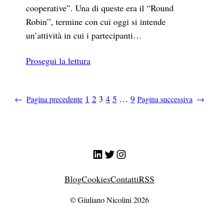
cooperative”. Una di queste era il “Round
Robin”, termine con cui oggi si intende
un’attività in cui i partecipanti…
Prosegui la lettura
1
2
3
4
5
…
9
←
Pagina precedente
Pagina successiva
→
LinkedIn
Twitter
Instagram
Blog
Cookies
Contatti
RSS
© Giuliano Nicolini 2026