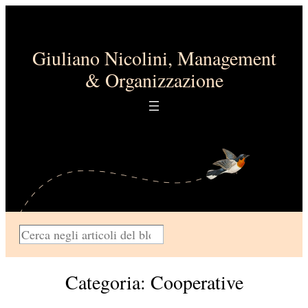
Vai
al
contenuto
Giuliano Nicolini, Management
& Organizzazione
C
e
r
Categoria:
Cooperative
c